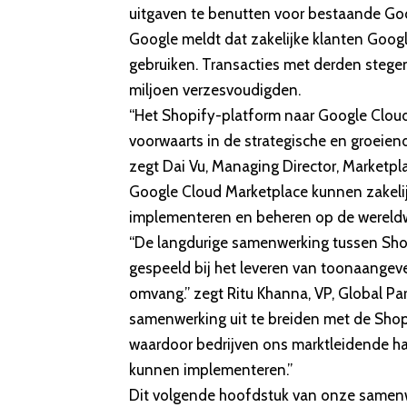
uitgaven te benutten voor bestaande Goo
Google meldt
dat zakelijke klanten Goog
gebruiken. Transacties met derden stege
miljoen verzesvoudigden.
“Het Shopify-platform naar Google Cloud
voorwaarts in de strategische en groeie
zegt Dai Vu, Managing Director, Marketp
Google Cloud Marketplace kunnen zakelij
implementeren en beheren op de wereldwi
“De langdurige samenwerking tussen Shop
gespeeld bij het leveren van toonaangev
omvang.” zegt Ritu Khanna, VP, Global Par
samenwerking uit te breiden met de Sho
waardoor bedrijven ons marktleidende 
kunnen implementeren.”
Dit volgende hoofdstuk van onze samenw