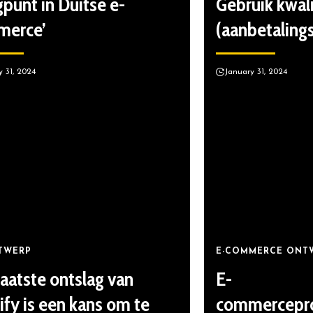
gpunt in Duitse e-
Gebruik kwali
merce’
(aanbetalings
y 31, 2024
January 31, 2024
TWERP
E-COMMERCE ONT
laatste ontslag van
E-
ify is een kans om te
commercepro