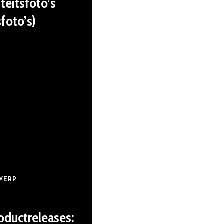
teitsfoto’s
foto’s)
WERP
ductreleases: