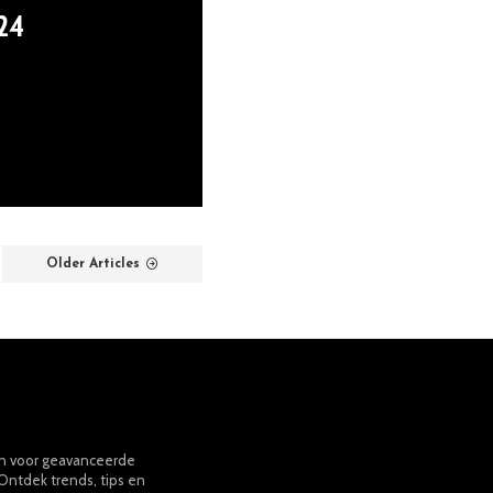
024
Older Articles
on voor geavanceerde
Ontdek trends, tips en