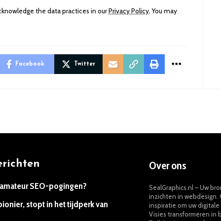
knowledge the data practices in our
Privacy Policy
. You may
Facebook
Twitter
erichten
Over ons
 in amateur SEO-pogingen?
SealGraphics.nl – Uw br
inzichten in webdesign. 
ionier, stopt in het tijdperk van
inspiratie om uw digital
Visies transformeren in 