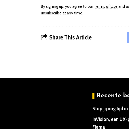
By signing up, you agree to our
Terms of Use
and ac
unsubscribe at any time.
Share This Article
Recente b
Stop jij nog tijd
September 16, 2025
InVision, een UX-p
Figma