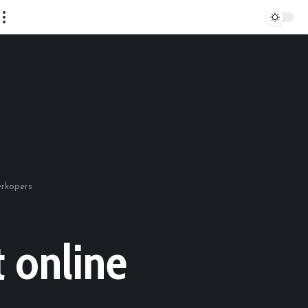
erkopers
t online