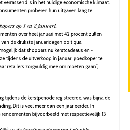
t verrassend is in het huidige economische klimaat.
consumenten proberen hun uitgaven laag te
opers op 1 en 2 januari.
menten over heel januari met 42 procent zullen
en van de drukste januaridagen ooit qua
ogelijk dat shoppers nu kerstcadeaus en -
e tijdens de uitverkoop in januari goedkoper te
ar retailers zorgvuldig mee om moeten gaan”,
g tijdens de kerstperiode registreerde, was bijna de
ing. Dit is veel meer dan een jaar eerder. In
e rendementen bijvoorbeeld met respectievelijk 13
(48%) in de kerstperiode waren betaalde