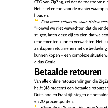
CEO van ZigZag, zei dat de toestroom nie
Het is tekenend voor de manier waarop 
houden.
42% meer retouren voor Britse verk
“Hoewel we niet verwachten dat de rende
stijgen, laten deze cijfers zien dat we e
rendementen kunnen verwachten. Het is m
aankopen retourneren met de bedoeling z
kunnen kopen – een complexe situatie wa
aldus Gerrie.
Betaalde retouren
Van alle online retourzendingen die ZigZa
helft (48 procent) een betaalde retourzend
Duitsland en Frankrijk stegen de betaald
en 20 procentpunten.
Bijna de helft van alle aangiften 