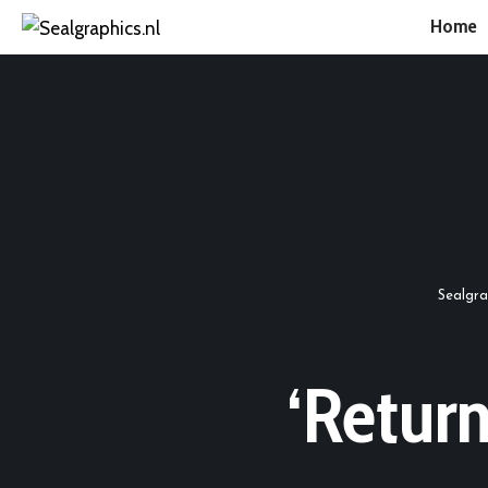
Home
Sealgra
‘Return