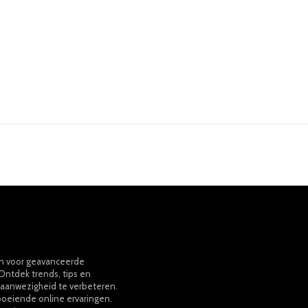
on voor geavanceerde
Ontdek trends, tips en
e aanwezigheid te verbeteren.
boeiende online ervaringen.